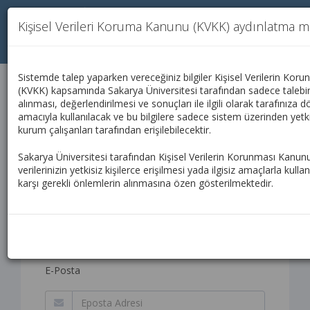
Kişisel Verileri Koruma Kanunu (KVKK) aydınlatma m
Kalite Yönetim Sistemi
TR
Sistemde talep yaparken vereceğiniz bilgiler Kişisel Verilerin Ko
Memnuniyet bildirim sayfası
(KVKK) kapsamında Sakarya Üniversitesi tarafından sadece talebin
alınması, değerlendirilmesi ve sonuçları ile ilgili olarak tarafınıza 
amacıyla kullanılacak ve bu bilgilere sadece sistem üzerinden yetki
kurum çalışanları tarafından erişilebilecektir.
Adınız
Sakarya Üniversitesi tarafından Kişisel Verilerin Korunması Kanu
verilerinizin yetkisiz kişilerce erişilmesi yada ilgisiz amaçlarla kull
karşı gerekli önlemlerin alınmasına özen gösterilmektedir.
Soyadınız
E-Posta